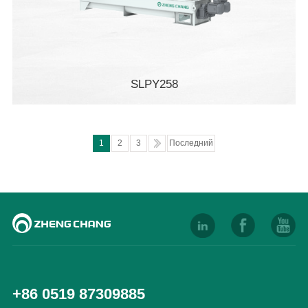
SLPY258
1
2
3
Последний
+86 0519 87309885