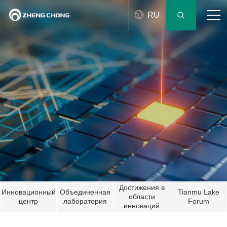
RU
Достижения в
Инновационный
Объединенная
Tianmu Lake
области
центр
лаборатория
Forum
инноваций