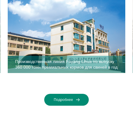
Производственная линия Fuyang Lihua по выпуску
360 000 тонн премиальных кормов для свиней в год
Производственная линия Fuyang
Lihua по выпуску 360 000 тонн
Подробнее
премиальных кормов для свиней в
льскохозяйственныхживотных...
год
Послестабильнойиэффективнойработыпроектапопроизводст