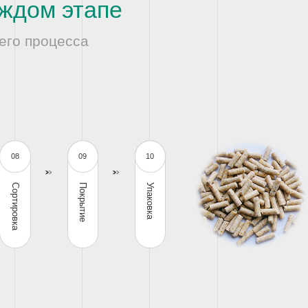
ждом этапе
его процесса
08
09
10
Сортировка
Покрытие
Упаковка
LG Серия
SFJH Серия
SYPY500
SDBY Серия
бункеров