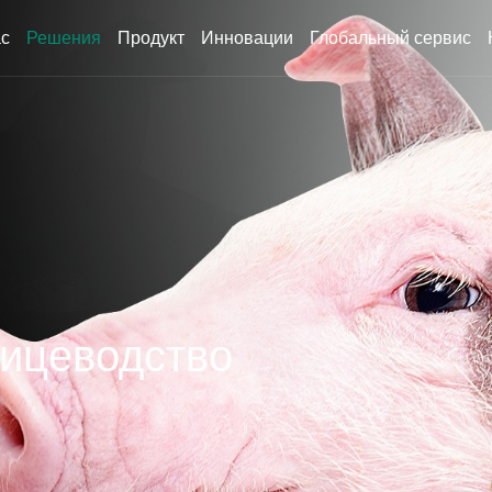
ас
Решения
Продукт
Инновации
Глобальный сервис
тицеводство