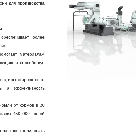
онн для производства
и
обеспечивает более
ье.
помогает материалам
изацию и способствуя
ров, инвестированного
ь, а эффективность
ибыли от кормов в 30
ставит 450 000 юаней
воляет контролировать