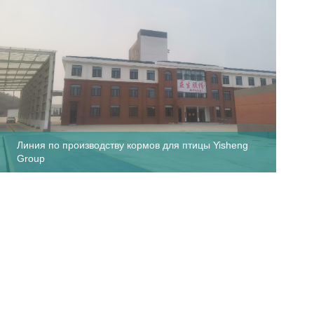
Линия по производству кормов для птицы Yisheng
Group
Линия по производству кормов для
птицы Yisheng Group
ву180000тоннвысококачес...
Подробнее