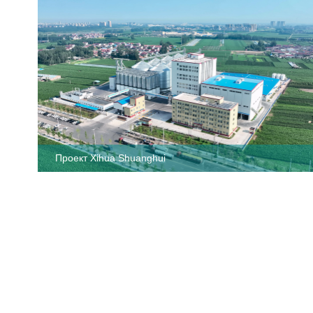
Проект Xihua Shuanghui
Проект Xihua Shuanghui
Проектпопроизводствувысококачественныхкормовдлясе
Подробнее