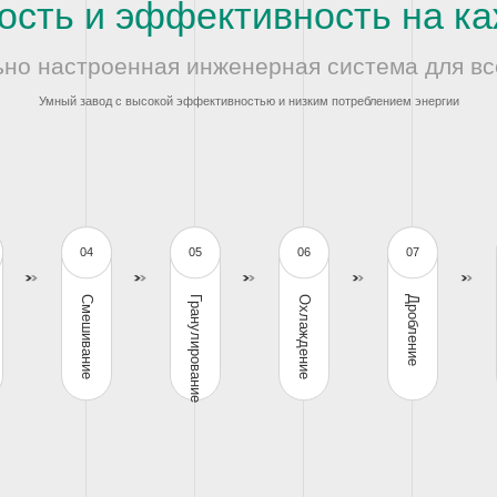
ость и эффективность на ка
но настроенная инженерная система для вс
Умный завод с высокой эффективностью и низким потреблением энергии
04
05
06
07
Смешивание
Гранулирование
Охлаждение
Дробление
ерия
Серия
Серия с двумя
SZLH Серия
SKLN Серия
SS
упаковочных
валами SSHL/S
весов