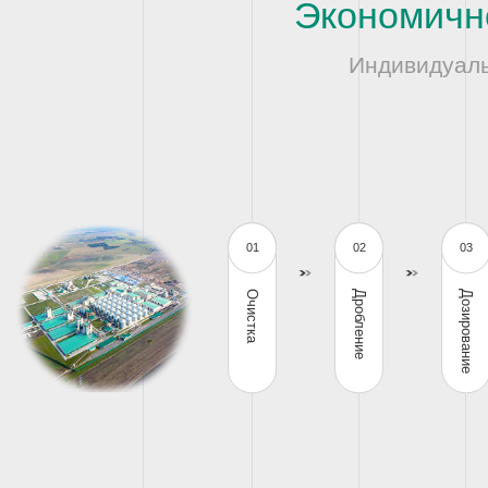
Экономичн
Индивидуаль
01
02
03
Очистка
Дробление
Дозирование
SCY Серия
SFSP 72 С