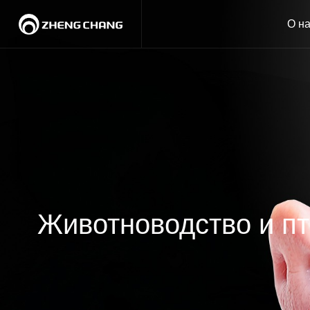
О н
Животноводство и п