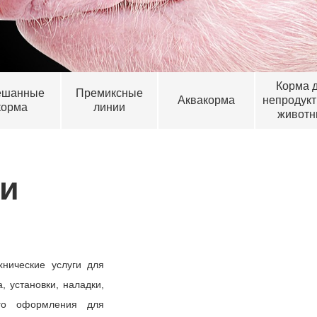
Корма 
ешанные
Премиксные
Аквакорма
непродук
корма
линии
животн
 и
нические услуги для
, установки, наладки,
ого оформления для