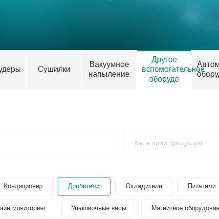
Другое
Вакуумное
Автом
удеры
Сушилки
вспомогательное
напыление
обору
оборудо
Кондиционер
Дробители
Охладители
Питатели
айн мониторинг
Упаковочные весы
Магнитное оборудова