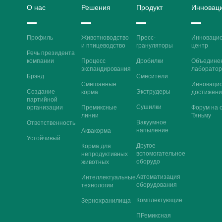
О нас
Решения
Продукт
Инновац
Профиль
Животноводство
Пресс-
Инноваци
и птицеводство
грануляторы
центр
Речь президента
компании
Процесс
Дробилки
Объедине
экспандирования
лаборатор
Брэнд
Смесители
Смешанные
Инноваци
Создание
Экструдеры
корма
достижени
партийной
Сушилки
организации
Премиксные
Форум на 
линии
Тяньму
Вакуумное
Ответственность
напыление
Аквакорма
Устойчивый
Другое
Корма для
вспомогательное
непродуктивных
оборудо
животных
Автоматизация
Интеллектуальные
оборудования
технологии
Комплектующие
Зернохранилища
ПРемиксная