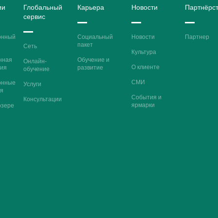
ии
Глобальный
Карьера
Новости
Партнёрс
сервис
онный
Социальный
Новости
Партнер
пакет
Сеть
Культура
нная
Обучение и
Онлайн-
О клиенте
ия
развитие
обучение
СМИ
онные
Услуги
я
События и
Консультации
ярмарки
озере